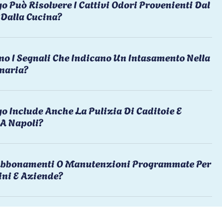
o Può Risolvere I Cattivi Odori Provenienti Dal
Dalla Cucina?
no I Segnali Che Indicano Un Intasamento Nella
naria?
o Include Anche La Pulizia Di Caditoie E
 A Napoli?
 Abbonamenti O Manutenzioni Programmate Per
ni E Aziende?