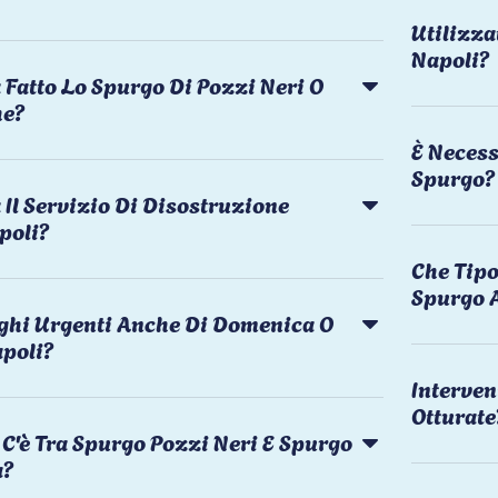
Utilizza
Napoli?
 Fatto Lo Spurgo Di Pozzi Neri O
he?
È Necess
Spurgo?
Il Servizio Di Disostruzione
poli?
Che Tipo
Spurgo 
rghi Urgenti Anche Di Domenica O
apoli?
Interven
Otturate
C'è Tra Spurgo Pozzi Neri E Spurgo
a?