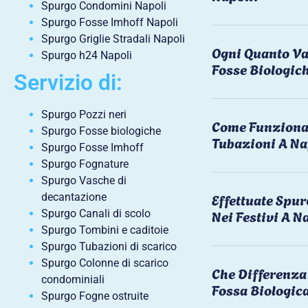
Spurgo Condomini Napoli
Spurgo Fosse Imhoff Napoli
Spurgo Griglie Stradali Napoli
Ogni Quanto Va
Spurgo h24 Napoli
Fosse Biologic
Servizio di:
Spurgo Pozzi neri
Come Funziona 
Spurgo Fosse biologiche
Tubazioni A Na
Spurgo Fosse Imhoff
Spurgo Fognature
Spurgo Vasche di
Effettuate Spu
decantazione
Nei Festivi A N
Spurgo Canali di scolo
Spurgo Tombini e caditoie
Spurgo Tubazioni di scarico
Spurgo Colonne di scarico
Che Differenza 
condominiali
Fossa Biologic
Spurgo Fogne ostruite