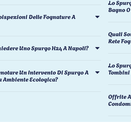
Lo Spurg
Bagno O 
oispezioni Delle Fognature A
Quali So
Rete Fog
chiedere Uno Spurgo H24 A Napoli?
Lo Spurg
notare Un Intervento Di Spurgo A
Tombini
a Ambiente Ecologica?
Offrite
Condomi