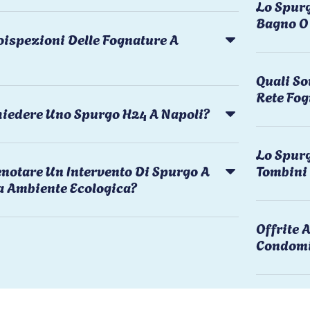
Lo Spurg
Bagno O 
oispezioni Delle Fognature A
Quali So
Rete Fog
chiedere Uno Spurgo H24 A Napoli?
Lo Spurg
notare Un Intervento Di Spurgo A
Tombini
a Ambiente Ecologica?
Offrite
Condomi