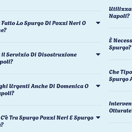
Utilizza
Napoli?
 Fatto Lo Spurgo Di Pozzi Neri O
he?
È Necess
Spurgo?
Il Servizio Di Disostruzione
poli?
Che Tipo
Spurgo 
rghi Urgenti Anche Di Domenica O
apoli?
Interven
Otturate
C'è Tra Spurgo Pozzi Neri E Spurgo
a?