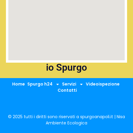
io Spurgo
Home
Spurgo h24
Servizi
Videoispezione
Contatti
© 2025 tutti i diritti sono riservati a spurgoanapoli.it | Nisa
Ambiente Ecologica