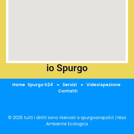
io Spurgo
Home
Spurgo h24
Servizi
Videoispezione
Contatti
© 2025 tutti i diritti sono riservati a spurgoanapoli.it | Nisa
Ambiente Ecologica