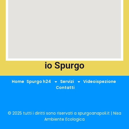
io Spurgo
Home
Spurgo h24
Servizi
Videoispezione
Contatti
© 2025 tutti i diritti sono riservati a spurgoanapoli.it | Nisa
Ambiente Ecologica