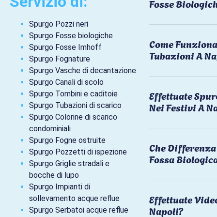
Servizio di:
Fosse Biologic
Spurgo Pozzi neri
Spurgo Fosse biologiche
Come Funziona 
Spurgo Fosse Imhoff
Tubazioni A Na
Spurgo Fognature
Spurgo Vasche di decantazione
Spurgo Canali di scolo
Effettuate Spu
Spurgo Tombini e caditoie
Nei Festivi A N
Spurgo Tubazioni di scarico
Spurgo Colonne di scarico
condominiali
Spurgo Fogne ostruite
Che Differenza 
Spurgo Pozzetti di ispezione
Fossa Biologic
Spurgo Griglie stradali e
bocche di lupo
Spurgo Impianti di
Effettuate Vide
sollevamento acque reflue
Napoli?
Spurgo Serbatoi acque reflue