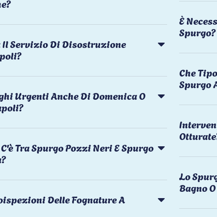
he?
È Necess
Spurgo?
Il Servizio Di Disostruzione
poli?
Che Tipo
Spurgo 
rghi Urgenti Anche Di Domenica O
apoli?
Interven
Otturate
C'è Tra Spurgo Pozzi Neri E Spurgo
a?
Lo Spurg
Bagno O 
oispezioni Delle Fognature A