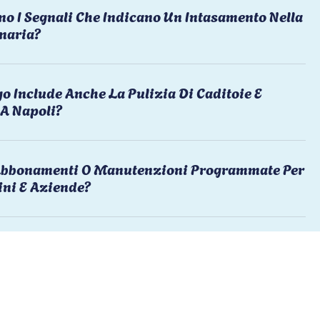
no I Segnali Che Indicano Un Intasamento Nella
naria?
o Include Anche La Pulizia Di Caditoie E
 A Napoli?
 Abbonamenti O Manutenzioni Programmate Per
ni E Aziende?