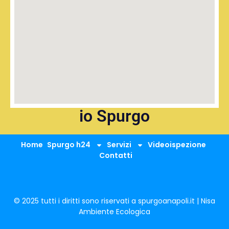
io Spurgo
Home
Spurgo h24
Servizi
Videoispezione
Contatti
© 2025 tutti i diritti sono riservati a spurgoanapoli.it | Nisa
Ambiente Ecologica