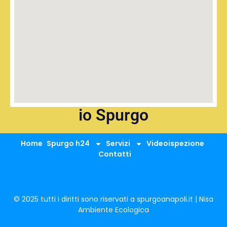
io Spurgo
Home
Spurgo h24
Servizi
Videoispezione
Contatti
© 2025 tutti i diritti sono riservati a spurgoanapoli.it | Nisa
Ambiente Ecologica