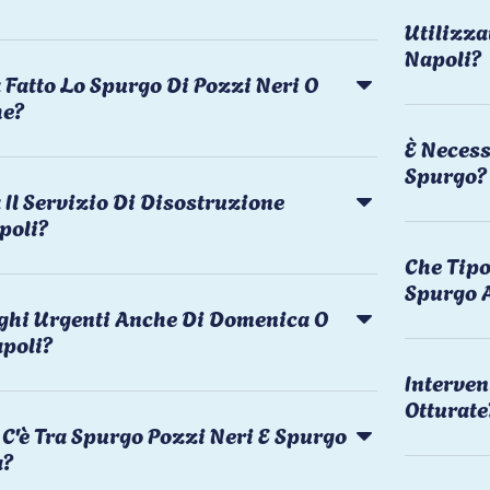
Utilizza
Napoli?
 Fatto Lo Spurgo Di Pozzi Neri O
he?
È Necess
Spurgo?
Il Servizio Di Disostruzione
poli?
Che Tipo
Spurgo 
rghi Urgenti Anche Di Domenica O
apoli?
Interven
Otturate
C'è Tra Spurgo Pozzi Neri E Spurgo
a?