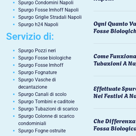
Spurgo Condomini Napoli
Spurgo Fosse Imhoff Napoli
Spurgo Griglie Stradali Napoli
Ogni Quanto Va
Spurgo h24 Napoli
Fosse Biologic
Servizio di:
Spurgo Pozzi neri
Come Funziona 
Spurgo Fosse biologiche
Tubazioni A Na
Spurgo Fosse Imhoff
Spurgo Fognature
Spurgo Vasche di
Effettuate Spu
decantazione
Nei Festivi A N
Spurgo Canali di scolo
Spurgo Tombini e caditoie
Spurgo Tubazioni di scarico
Spurgo Colonne di scarico
Che Differenza 
condominiali
Fossa Biologic
Spurgo Fogne ostruite