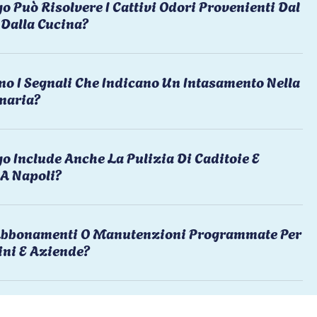
o Può Risolvere I Cattivi Odori Provenienti Dal
Dalla Cucina?
no I Segnali Che Indicano Un Intasamento Nella
naria?
o Include Anche La Pulizia Di Caditoie E
 A Napoli?
 Abbonamenti O Manutenzioni Programmate Per
ni E Aziende?