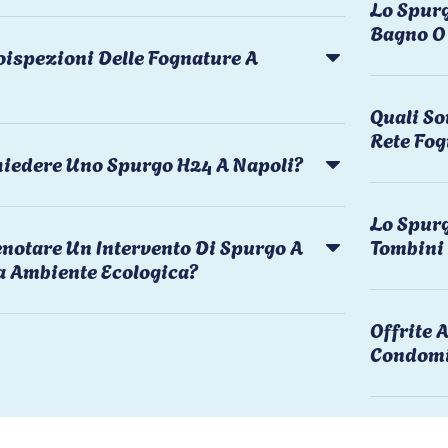
Lo Spurg
Bagno O 
oispezioni Delle Fognature A
Quali So
Rete Fog
chiedere Uno Spurgo H24 A Napoli?
Lo Spurg
notare Un Intervento Di Spurgo A
Tombini
a Ambiente Ecologica?
Offrite
Condomi