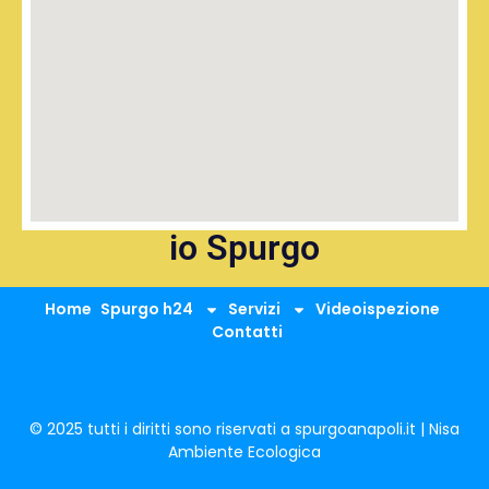
io Spurgo
Home
Spurgo h24
Servizi
Videoispezione
Contatti
© 2025 tutti i diritti sono riservati a spurgoanapoli.it | Nisa
Ambiente Ecologica