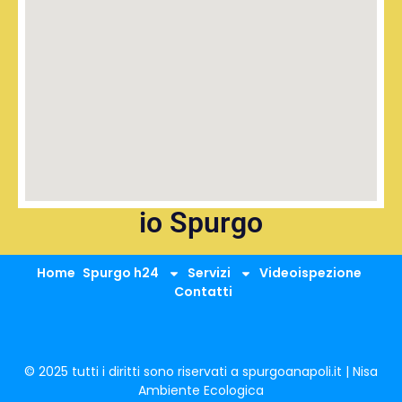
io Spurgo
Home
Spurgo h24
Servizi
Videoispezione
Contatti
© 2025 tutti i diritti sono riservati a spurgoanapoli.it | Nisa
Ambiente Ecologica