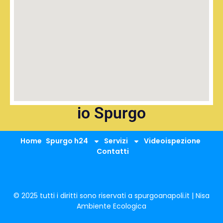
io Spurgo
Home
Spurgo h24
Servizi
Videoispezione
Contatti
© 2025 tutti i diritti sono riservati a spurgoanapoli.it | Nisa
Ambiente Ecologica