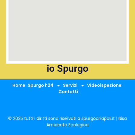
io Spurgo
Home
Spurgo h24
Servizi
Videoispezione
Contatti
© 2025 tutti i diritti sono riservati a spurgoanapoli.it | Nisa
Ambiente Ecologica