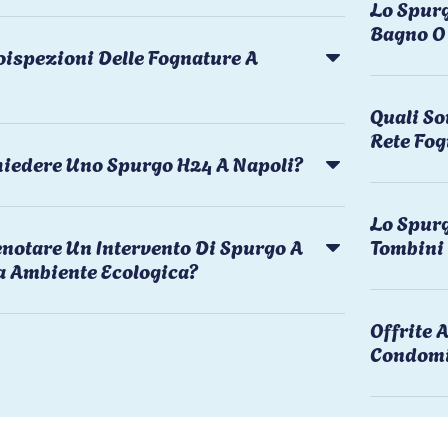
Lo Spurg
Bagno O 
oispezioni Delle Fognature A
Quali So
Rete Fog
chiedere Uno Spurgo H24 A Napoli?
Lo Spurg
notare Un Intervento Di Spurgo A
Tombini
a Ambiente Ecologica?
Offrite
Condomi