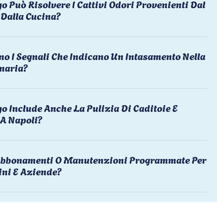
o Può Risolvere I Cattivi Odori Provenienti Dal
Dalla Cucina?
no I Segnali Che Indicano Un Intasamento Nella
naria?
o Include Anche La Pulizia Di Caditoie E
 A Napoli?
 Abbonamenti O Manutenzioni Programmate Per
ni E Aziende?