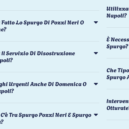
Utilizza
Napoli?
 Fatto Lo Spurgo Di Pozzi Neri O
he?
È Necess
Spurgo?
Il Servizio Di Disostruzione
poli?
Che Tipo
Spurgo 
rghi Urgenti Anche Di Domenica O
apoli?
Interven
Otturate
C'è Tra Spurgo Pozzi Neri E Spurgo
a?