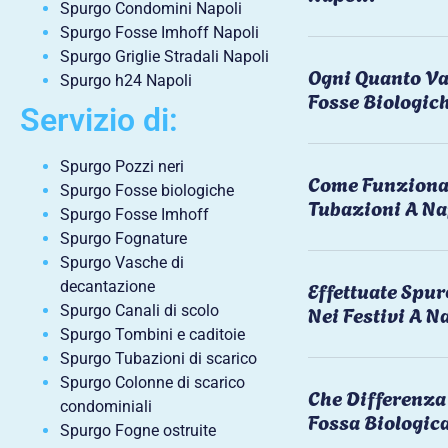
Spurgo Condomini Napoli
Spurgo Fosse Imhoff Napoli
Spurgo Griglie Stradali Napoli
Ogni Quanto Va
Spurgo h24 Napoli
Fosse Biologic
Servizio di:
Spurgo Pozzi neri
Come Funziona 
Spurgo Fosse biologiche
Tubazioni A Na
Spurgo Fosse Imhoff
Spurgo Fognature
Spurgo Vasche di
Effettuate Spu
decantazione
Nei Festivi A N
Spurgo Canali di scolo
Spurgo Tombini e caditoie
Spurgo Tubazioni di scarico
Spurgo Colonne di scarico
Che Differenza 
condominiali
Fossa Biologic
Spurgo Fogne ostruite