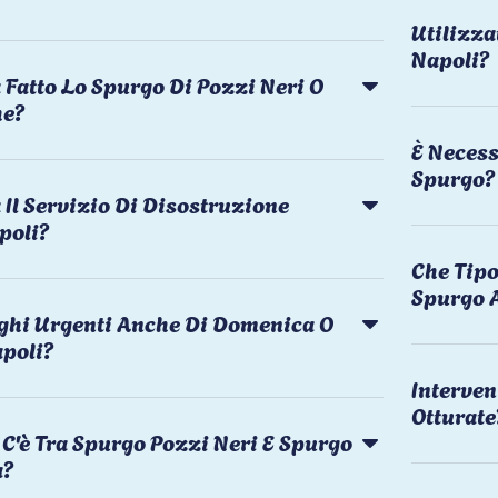
Utilizza
Napoli?
 Fatto Lo Spurgo Di Pozzi Neri O
he?
È Necess
Spurgo?
Il Servizio Di Disostruzione
poli?
Che Tipo
Spurgo 
rghi Urgenti Anche Di Domenica O
apoli?
Interven
Otturate
C'è Tra Spurgo Pozzi Neri E Spurgo
a?