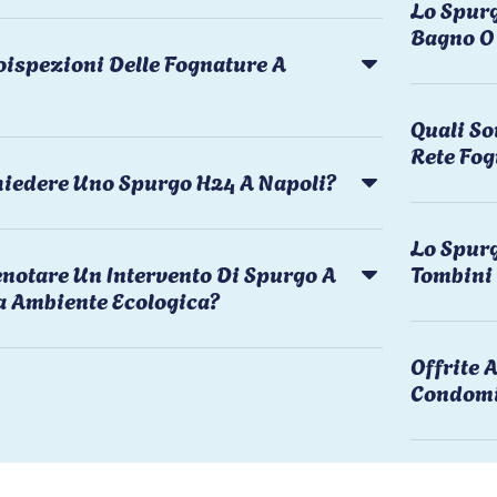
Lo Spurg
Bagno O 
oispezioni Delle Fognature A
Quali So
Rete Fog
chiedere Uno Spurgo H24 A Napoli?
Lo Spurg
notare Un Intervento Di Spurgo A
Tombini
a Ambiente Ecologica?
Offrite
Condomi