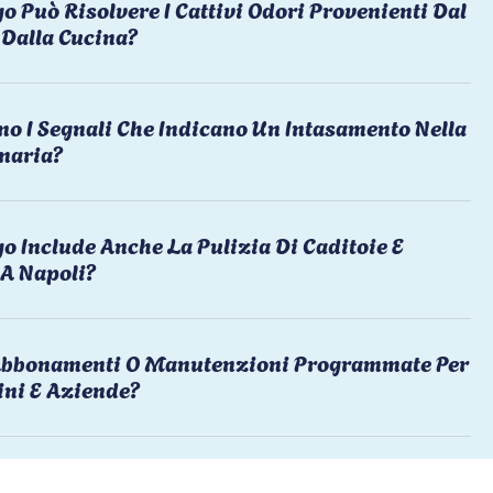
o Può Risolvere I Cattivi Odori Provenienti Dal
Dalla Cucina?
no I Segnali Che Indicano Un Intasamento Nella
naria?
o Include Anche La Pulizia Di Caditoie E
 A Napoli?
 Abbonamenti O Manutenzioni Programmate Per
ni E Aziende?