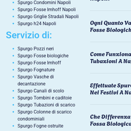
Spurgo Condomini Napoli
Spurgo Fosse Imhoff Napoli
Spurgo Griglie Stradali Napoli
Ogni Quanto Va
Spurgo h24 Napoli
Fosse Biologic
Servizio di:
Spurgo Pozzi neri
Come Funziona 
Spurgo Fosse biologiche
Tubazioni A Na
Spurgo Fosse Imhoff
Spurgo Fognature
Spurgo Vasche di
Effettuate Spu
decantazione
Nei Festivi A N
Spurgo Canali di scolo
Spurgo Tombini e caditoie
Spurgo Tubazioni di scarico
Spurgo Colonne di scarico
Che Differenza 
condominiali
Fossa Biologic
Spurgo Fogne ostruite