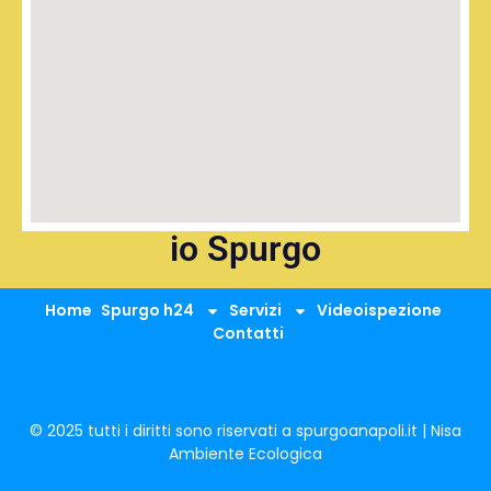
io Spurgo
Home
Spurgo h24
Servizi
Videoispezione
Contatti
© 2025 tutti i diritti sono riservati a spurgoanapoli.it | Nisa
Ambiente Ecologica