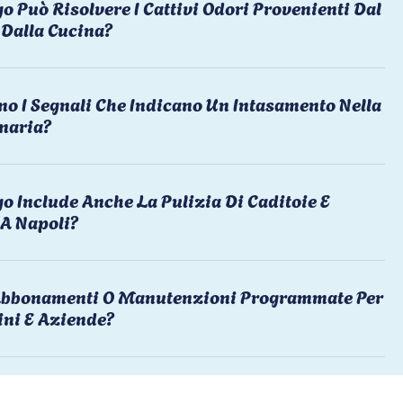
o Può Risolvere I Cattivi Odori Provenienti Dal
Dalla Cucina?
no I Segnali Che Indicano Un Intasamento Nella
naria?
o Include Anche La Pulizia Di Caditoie E
 A Napoli?
 Abbonamenti O Manutenzioni Programmate Per
ni E Aziende?