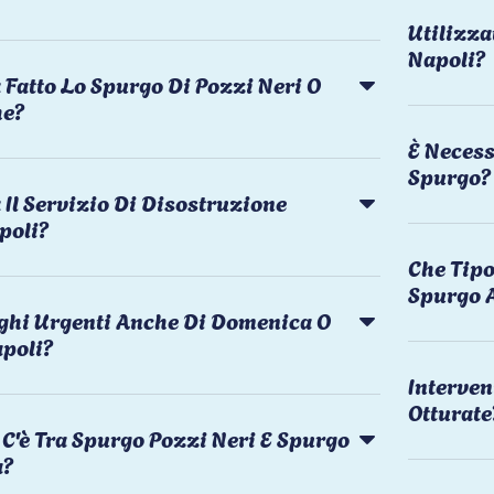
Utilizza
Napoli?
 Fatto Lo Spurgo Di Pozzi Neri O
he?
È Necess
Spurgo?
Il Servizio Di Disostruzione
poli?
Che Tipo
Spurgo 
rghi Urgenti Anche Di Domenica O
apoli?
Interven
Otturate
C'è Tra Spurgo Pozzi Neri E Spurgo
a?