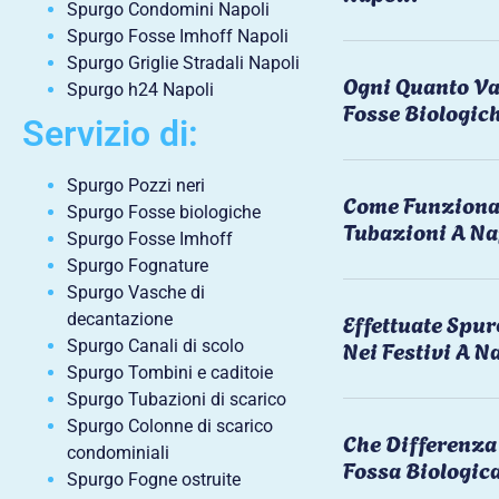
Spurgo Condomini Napoli
Spurgo Fosse Imhoff Napoli
Spurgo Griglie Stradali Napoli
Ogni Quanto Va
Spurgo h24 Napoli
Fosse Biologic
Servizio di:
Spurgo Pozzi neri
Come Funziona 
Spurgo Fosse biologiche
Tubazioni A Na
Spurgo Fosse Imhoff
Spurgo Fognature
Spurgo Vasche di
Effettuate Spu
decantazione
Nei Festivi A N
Spurgo Canali di scolo
Spurgo Tombini e caditoie
Spurgo Tubazioni di scarico
Spurgo Colonne di scarico
Che Differenza 
condominiali
Fossa Biologic
Spurgo Fogne ostruite