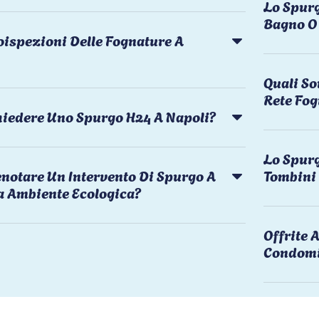
Lo Spurg
Bagno O 
oispezioni Delle Fognature A
Quali So
Rete Fog
chiedere Uno Spurgo H24 A Napoli?
Lo Spurg
notare Un Intervento Di Spurgo A
Tombini
a Ambiente Ecologica?
Offrite
Condomi