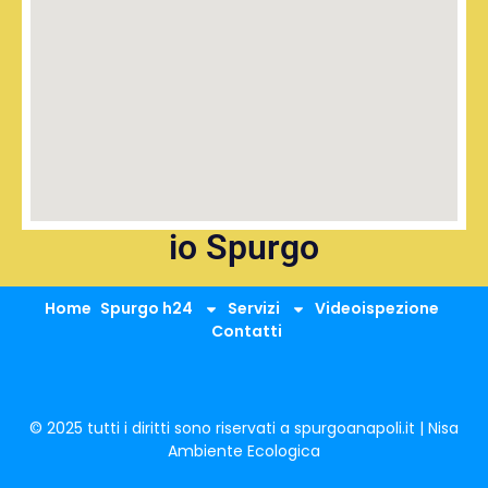
io Spurgo
Home
Spurgo h24
Servizi
Videoispezione
Contatti
© 2025 tutti i diritti sono riservati a spurgoanapoli.it | Nisa
Ambiente Ecologica