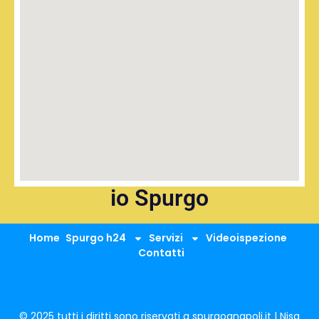
io Spurgo
Home
Spurgo h24
Servizi
Videoispezione
Contatti
© 2025 tutti i diritti sono riservati a spurgoanapoli.it | Nisa