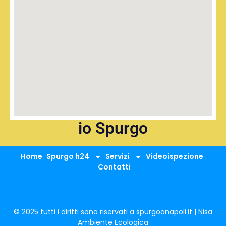
io Spurgo
Home
Spurgo h24
Servizi
Videoispezione
Contatti
© 2025 tutti i diritti sono riservati a spurgoanapoli.it | Nisa
Ambiente Ecologica