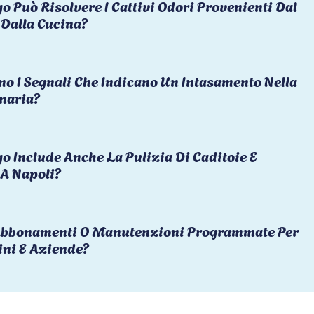
o Può Risolvere I Cattivi Odori Provenienti Dal
Dalla Cucina?
no I Segnali Che Indicano Un Intasamento Nella
naria?
o Include Anche La Pulizia Di Caditoie E
 A Napoli?
 Abbonamenti O Manutenzioni Programmate Per
ni E Aziende?