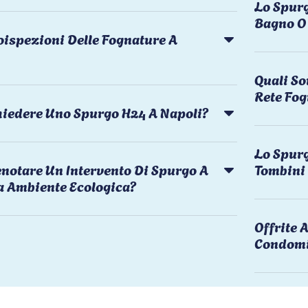
Lo Spurg
Bagno O 
oispezioni Delle Fognature A
Quali So
Rete Fog
chiedere Uno Spurgo H24 A Napoli?
Lo Spurg
notare Un Intervento Di Spurgo A
Tombini
a Ambiente Ecologica?
Offrite
Condomi