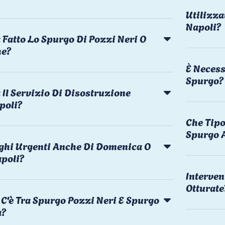
Utilizza
Napoli?
 Fatto Lo Spurgo Di Pozzi Neri O
he?
È Necess
Spurgo?
Il Servizio Di Disostruzione
poli?
Che Tipo
Spurgo 
rghi Urgenti Anche Di Domenica O
apoli?
Interven
Otturate
C'è Tra Spurgo Pozzi Neri E Spurgo
a?