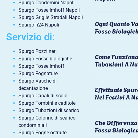
Spurgo Condomini Napoli
Spurgo Fosse Imhoff Napoli
Spurgo Griglie Stradali Napoli
Ogni Quanto Va
Spurgo h24 Napoli
Fosse Biologic
Servizio di:
Spurgo Pozzi neri
Come Funziona 
Spurgo Fosse biologiche
Tubazioni A Na
Spurgo Fosse Imhoff
Spurgo Fognature
Spurgo Vasche di
Effettuate Spu
decantazione
Nei Festivi A N
Spurgo Canali di scolo
Spurgo Tombini e caditoie
Spurgo Tubazioni di scarico
Spurgo Colonne di scarico
Che Differenza 
condominiali
Fossa Biologic
Spurgo Fogne ostruite