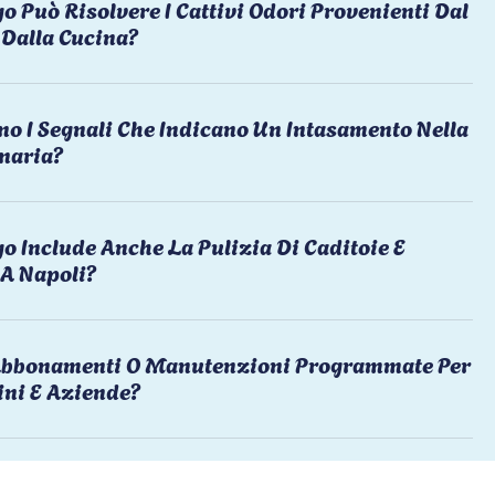
o Può Risolvere I Cattivi Odori Provenienti Dal
Dalla Cucina?
no I Segnali Che Indicano Un Intasamento Nella
naria?
o Include Anche La Pulizia Di Caditoie E
 A Napoli?
 Abbonamenti O Manutenzioni Programmate Per
ni E Aziende?