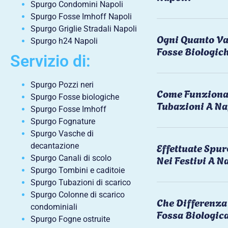
Spurgo Condomini Napoli
Spurgo Fosse Imhoff Napoli
Spurgo Griglie Stradali Napoli
Ogni Quanto Va
Spurgo h24 Napoli
Fosse Biologic
Servizio di:
Spurgo Pozzi neri
Come Funziona 
Spurgo Fosse biologiche
Tubazioni A Na
Spurgo Fosse Imhoff
Spurgo Fognature
Spurgo Vasche di
Effettuate Spu
decantazione
Nei Festivi A N
Spurgo Canali di scolo
Spurgo Tombini e caditoie
Spurgo Tubazioni di scarico
Spurgo Colonne di scarico
Che Differenza 
condominiali
Fossa Biologic
Spurgo Fogne ostruite