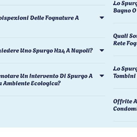
Lo Spurg
Bagno O 
oispezioni Delle Fognature A
Quali So
Rete Fog
chiedere Uno Spurgo H24 A Napoli?
Lo Spurg
notare Un Intervento Di Spurgo A
Tombini
a Ambiente Ecologica?
Offrite
Condomi