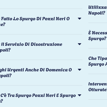
Utilizza
Napoli?
 Fatto Lo Spurgo Di Pozzi Neri O
he?
È Necess
Spurgo?
Il Servizio Di Disostruzione
poli?
Che Tipo
Spurgo 
rghi Urgenti Anche Di Domenica O
apoli?
Interven
Otturate
C'è Tra Spurgo Pozzi Neri E Spurgo
a?